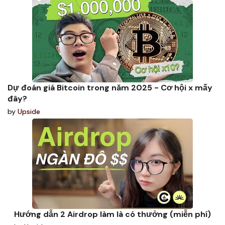
Dự đoán giá Bitcoin trong năm 2025 - Cơ hội x mấy
đây?
by
Upside
Hướng dẫn 2 Airdrop làm là có thưởng (miễn phí)