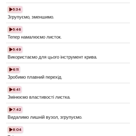
5:34
Згрупуємо, зменшимо.
5:46
Тепер намалюємо листок.
5:49
Використаємо для цього інструмент крива.
6:11
Зробимо плавний перехід.
6:41
Змінюємо властивості листка.
7:42
Видалимо лишній вузол, згрупуємо.
8:04