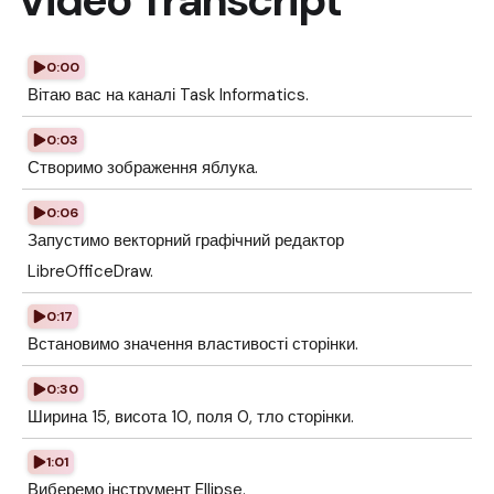
Video Transcript
0:00
Вітаю вас на каналі Task Informatics.
0:03
Створимо зображення яблука.
0:06
Запустимо векторний графічний редактор
LibreOfficeDraw.
0:17
Встановимо значення властивості сторінки.
0:30
Ширина 15, висота 10, поля 0, тло сторінки.
1:01
Виберемо інструмент Ellipse.