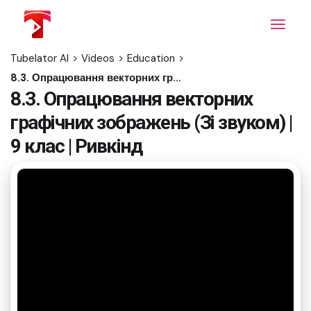
Skip
to
the
content
Tubelator AI
>
Videos
>
Education
>
8.3. Опрацювання векторних графічних зображень (Зі звуком) | 9 клас | Ривкінд
8.3. Опрацювання векторних
графічних зображень (Зі звуком) |
9 клас | Ривкінд