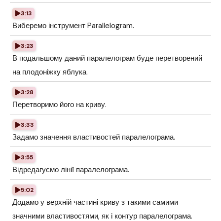
3:13
Виберемо інструмент Parallelogram.
3:23
В подальшому даний паралелограм буде перетворений
на плодоніжку яблука.
3:28
Перетворимо його на криву.
3:33
Задамо значення властивостей паралелограма.
3:55
Відредагуємо лінії паралелограма.
5:02
Додамо у верхній частині криву з такими самими
значними властивостями, як і контур паралелограма.