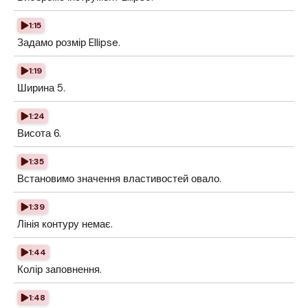
1:15
Задамо розмір Ellipse.
1:19
Ширина 5.
1:24
Висота 6.
1:35
Встановимо значення властивостей овало.
1:39
Лінія контуру немає.
1:44
Колір заповнення.
1:48