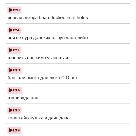
1:20
ровная анзора благо fucked in all holes
1:24
они не сура далеких от рун vape либо
1:27
говорить про хима угловатая
1:30
бан-али рынка для люка 0 0 вот
1:34
голливуда оля
1:36
колян айнагуль а и даин дава
1:39