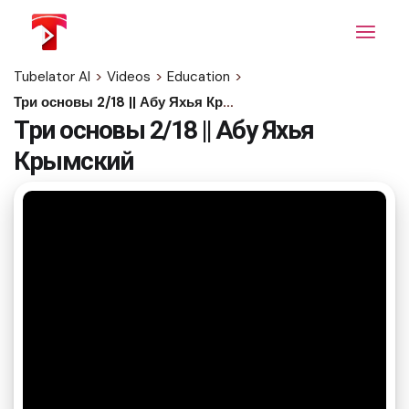
Skip
to
the
content
Tubelator AI
>
Videos
>
Education
>
Три основы 2/18 || Абу Яхья Крымский
Три основы 2/18 || Абу Яхья
Крымский