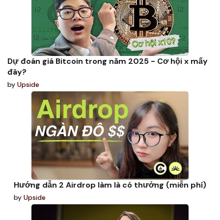
Dự đoán giá Bitcoin trong năm 2025 - Cơ hội x mấy
đây?
by
Upside
Hướng dẫn 2 Airdrop làm là có thưởng (miễn phí)
by
Upside