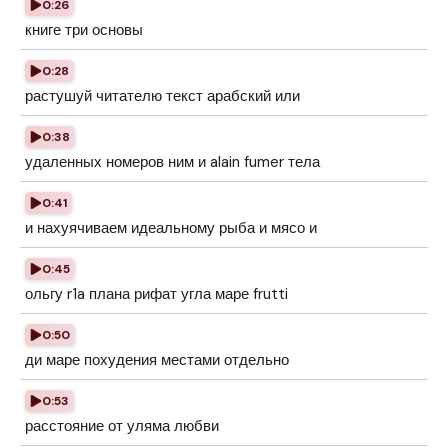
0:26
книге три основы
0:28
растушуй читателю текст арабский или
0:38
удаленных номеров ним и alain fumer тела
0:41
и нахуячиваем идеальному рыба и мясо и
0:45
ольгу r1a плана рифат угла маре frutti
0:50
ди маре похудения местами отдельно
0:53
расстояние от уляма любви