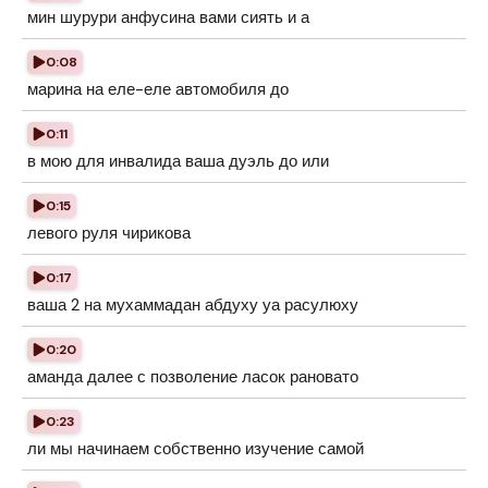
мин шурури анфусина вами сиять и а
0:08
марина на еле-еле автомобиля до
0:11
в мою для инвалида ваша дуэль до или
0:15
левого руля чирикова
0:17
ваша 2 на мухаммадан абдуху уа расулюху
0:20
аманда далее с позволение ласок рановато
0:23
ли мы начинаем собственно изучение самой