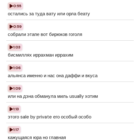
0:55
остались за туда вату или орла беату
0:59
собрали этапе вот бирюков гоголя
1:03
бисмиллях иррахман иррахим
1:06
альянса именно и нас она даффи и вкуса
1:09
или на дэна обманула миль usually хотим
1:13
этого sale by private его особый особо
1:17
кажущаяся юра но главная