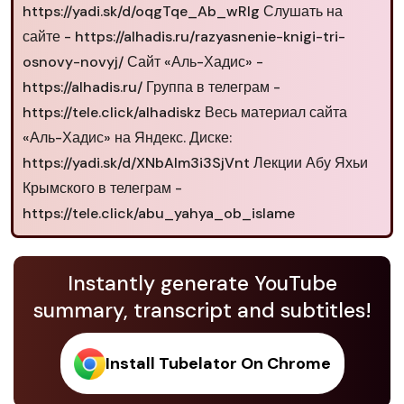
https://yadi.sk/d/oqgTqe_Ab_wRIg Слушать на
сайте - https://alhadis.ru/razyasnenie-knigi-tri-
osnovy-novyj/ Сайт «Аль-Хадис» -
https://alhadis.ru/ Группа в телеграм -
https://tele.click/alhadiskz Весь материал сайта
«Аль-Хадис» на Яндекс. Диске:
https://yadi.sk/d/XNbAlm3i3SjVnt Лекции Абу Яхьи
Крымского в телеграм -
https://tele.click/abu_yahya_ob_islame
Instantly generate YouTube
summary, transcript and subtitles!
Install Tubelator On Chrome