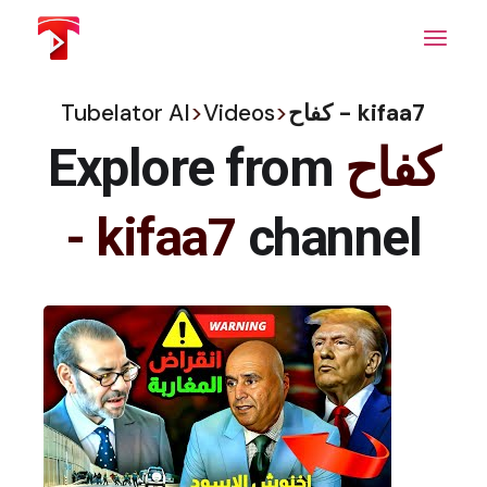
Skip
to
the
content
Tubelator AI
>
Videos
>
كفاح - kifaa7
Explore from
كفاح
- kifaa7
channel